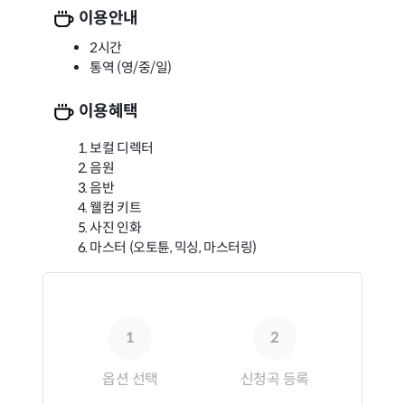
이용안내
2시간
통역 (영/중/일)
이용혜택
보컬 디렉터
음원
음반
웰컴 키트
사진 인화
마스터 (오토튠, 믹싱, 마스터링)
1
2
옵션 선택
신청곡 등록