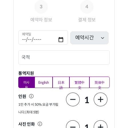
3
4
예약자 정보
결제 정보
예약일
국적
통역지원
미사
English
日本
繁體中
简体中
용
語
文
文
인원
1
1인 추가 시 50% 요금 부가됩
니다.(최대 5명)
사진 인화
1